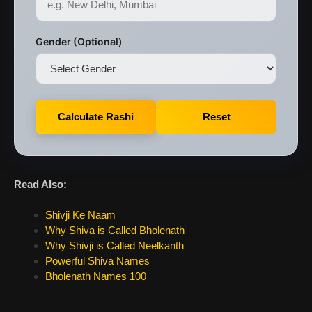
Gender (Optional)
Calculate Rashi
Reset
Read Also:
Shivji Ke Naam
Why Shiva is Called Bholenath
Why Shivji is Called Neelkanth
Powerful Shiva Names
Bholenath Names 100