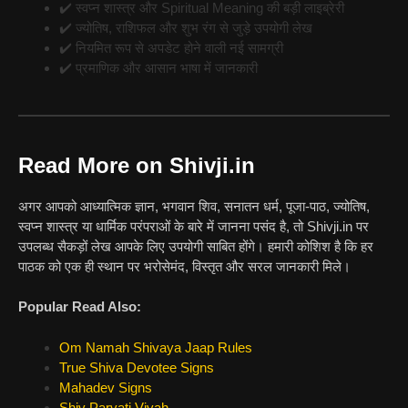
✔️ स्वप्न शास्त्र और Spiritual Meaning की बड़ी लाइब्रेरी
✔️ ज्योतिष, राशिफल और शुभ रंग से जुड़े उपयोगी लेख
✔️ नियमित रूप से अपडेट होने वाली नई सामग्री
✔️ प्रमाणिक और आसान भाषा में जानकारी
Read More on Shivji.in
अगर आपको आध्यात्मिक ज्ञान, भगवान शिव, सनातन धर्म, पूजा-पाठ, ज्योतिष,
स्वप्न शास्त्र या धार्मिक परंपराओं के बारे में जानना पसंद है, तो Shivji.in पर
उपलब्ध सैकड़ों लेख आपके लिए उपयोगी साबित होंगे। हमारी कोशिश है कि हर
पाठक को एक ही स्थान पर भरोसेमंद, विस्तृत और सरल जानकारी मिले।
Popular Read Also:
Om Namah Shivaya Jaap Rules
True Shiva Devotee Signs
Mahadev Signs
Shiv Parvati Vivah