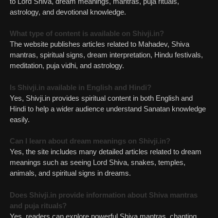
to Lord Shiva, dream meanings, mantras, puja rituals,
astrology, and devotional knowledge.
What type of content is available on Shivji.in?
The website publishes articles related to Mahadev, Shiva
mantras, spiritual signs, dream interpretation, Hindu festivals,
meditation, puja vidhi, and astrology.
Is Shivji.in available in English and Hindi?
Yes, Shivji.in provides spiritual content in both English and
Hindi to help a wider audience understand Sanatan knowledge
easily.
Can I learn about dream meanings on Shivji.in?
Yes, the site includes many detailed articles related to dream
meanings such as seeing Lord Shiva, snakes, temples,
animals, and spiritual signs in dreams.
Does Shivji.in provide information about Shiva mantras
and puja rituals?
Yes, readers can explore powerful Shiva mantras, chanting