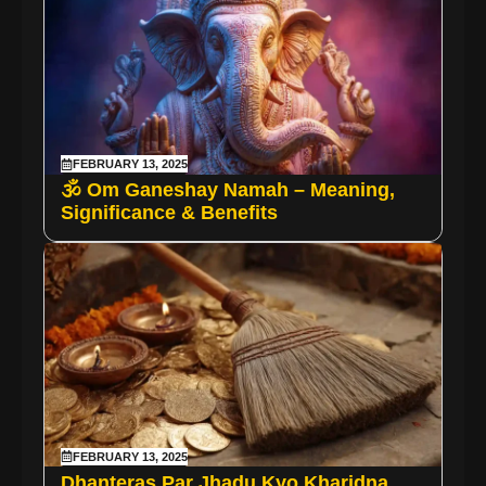
FEBRUARY 13, 2025
🕉️ Om Ganeshay Namah – Meaning,
Significance & Benefits
FEBRUARY 13, 2025
Dhanteras Par Jhadu Kyo Kharidna