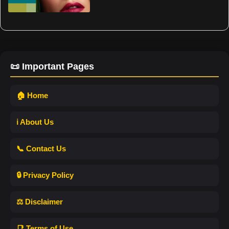
📜 Important Pages
🏠 Home
ℹ️ About Us
📞 Contact Us
🔒 Privacy Policy
⚖️ Disclaimer
📑 Terms of Use