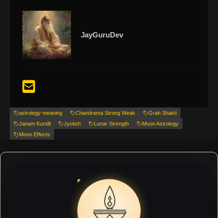
JayGuruDev
astrology meaning
Chandrama Strong Weak
Grah Shakti
Janam Kundli
Jyotish
Lunar Strength
Moon Astrology
Moon Effects