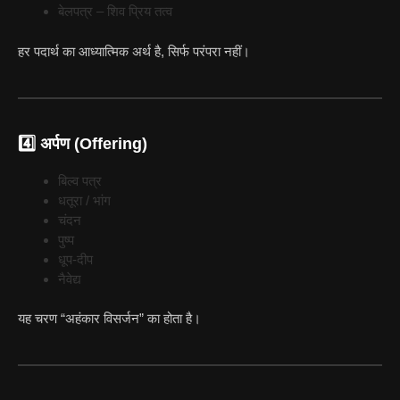
बेलपत्र – शिव प्रिय तत्व
हर पदार्थ का आध्यात्मिक अर्थ है, सिर्फ परंपरा नहीं।
4️⃣ अर्पण (Offering)
बिल्व पत्र
धतूरा / भांग
चंदन
पुष्प
धूप-दीप
नैवेद्य
यह चरण “अहंकार विसर्जन” का होता है।