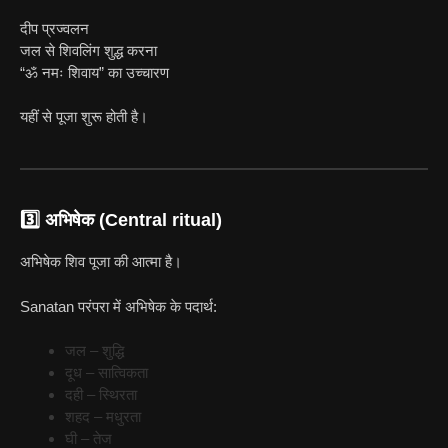
दीप प्रज्वलन
जल से शिवलिंग शुद्ध करना
“ॐ नमः शिवाय” का उच्चारण
यहीं से पूजा शुरू होती है।
3️⃣ अभिषेक (Central ritual)
अभिषेक शिव पूजा की आत्मा है।
Sanatan परंपरा में अभिषेक के पदार्थ:
जल – शुद्धि
दूध – सात्विकता
दही – स्थिरता
शहद – मधुरता
घी – तेज