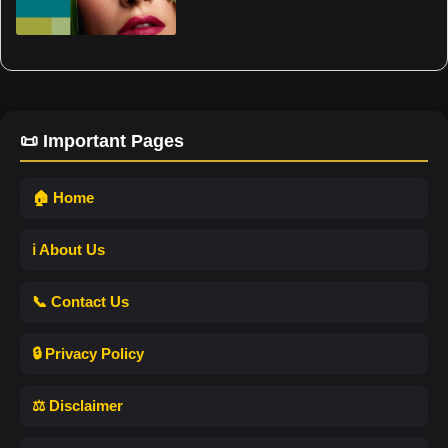
📜 Important Pages
🏠 Home
ℹ️ About Us
📞 Contact Us
🔒 Privacy Policy
⚖️ Disclaimer