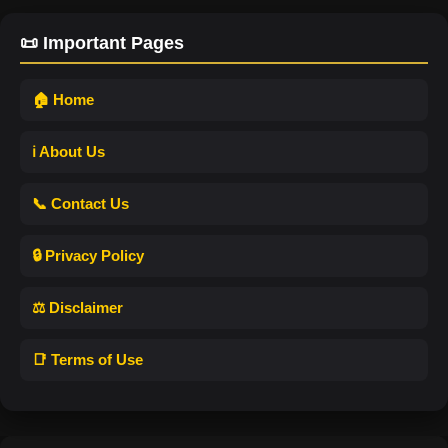
📜 Important Pages
🏠 Home
ℹ️ About Us
📞 Contact Us
🔒 Privacy Policy
⚖️ Disclaimer
📑 Terms of Use