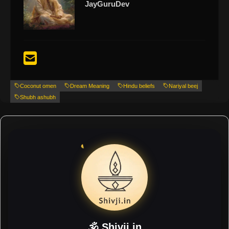
JayGuruDev
Coconut omen
Dream Meaning
Hindu beliefs
Nariyal beej
Shubh ashubh
🕉 Shivji.in