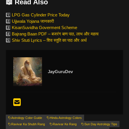
📖 Read Also
1️⃣
LPG Gas Cylinder Price Today
2️⃣
Ujjwala Yojana जानकारी
3️⃣
KisanSuvidha Goverment Scheme
4️⃣
Bajrang Baan PDF – बजरंग बाण पाठ, लाभ और महत्व
5️⃣
Shiv Stuti Lyrics – शिव स्तुति का पाठ और अर्थ
JayGuruDev
Astrology Color Guide
Hindu Astrology Colors
Ravivar Ka Shubh Rang
Ravivar Ke Rang
Sun Day Astrology Tips