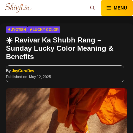
Skip
MENU
to
content
JYOTISH
LUCKY COLOR
☀️ Ravivar Ka Shubh Rang –
Sunday Lucky Color Meaning &
Benefits
By
JayGuruDev
Published on:
May 12, 2025