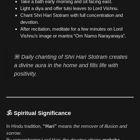
Take a bath early morning and sit facing east.
Light a diya and offer tulsi leaves to Lord Vishnu.
Chant Shri Hari Stotram with full concentration and
devotion.
After recitation, meditate for a few minutes on Lord
Vishnu’s image or mantra “Om Namo Narayanaya”.
🌺 Daily chanting of Shri Hari Stotram creates
a divine aura in the home and fills life with
positivity.
🕉️
Spiritual Significance
In Hindu tradition,
“Hari”
means
the remover of illusion and
sorrow
.
By remembering Lord Hari, the devotee attains
moksha