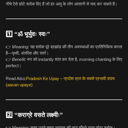
नीचे ऐसे छोटे श्लोक दिए हैं जो हर आयु के लोग आसानी से याद कर सकते हैं।
1️⃣
“ॐ भूर्भुवः स्वः”
👉
Meaning:
यह श्लोक पूरे ब्रह्मांड की तीन अवस्थाओं का प्रतिनिधित्व करता
है—पृथ्वी, अंतरिक्ष और स्वर्ग।
👉
Benefit:
मन को instantly शांत कर देता है, morning chanting के लिए
perfect।
Read Also:
Pradosh Ke Upay – प्रदोश व्रत के सबसे प्रभावी उपाय
(aasan upaye)
2️⃣
“कराग्रे वसते लक्ष्मीः”
👉
Meaning:
सुबह उठते समय भगवान की कृपा माँगने वाला छोटा श्लोक।