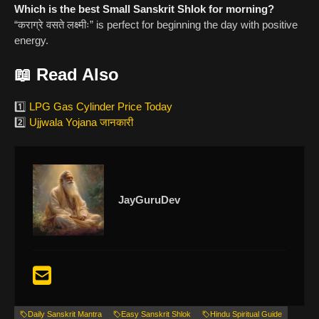
Which is the best Small Sanskrit Shlok for morning?
“कराग्रे वसते लक्ष्मीः” is perfect for beginning the day with positive
energy.
📖 Read Also
1️⃣
LPG Gas Cylinder Price Today
2️⃣
Ujjwala Yojana जानकारी
JayGuruDev
Daily Sanskrit Mantra
Easy Sanskrit Shlok
Hindu Spiritual Guide