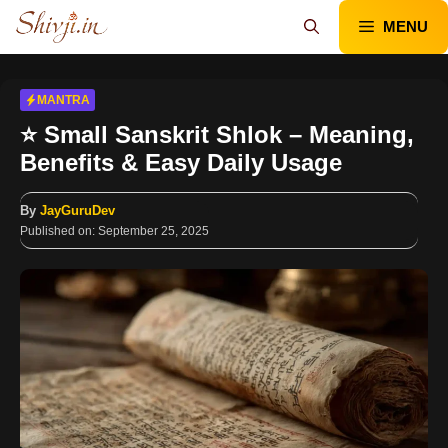
Skip
MENU
to
content
MANTRA
⭐ Small Sanskrit Shlok – Meaning,
Benefits & Easy Daily Usage
By
JayGuruDev
Published on:
September 25, 2025