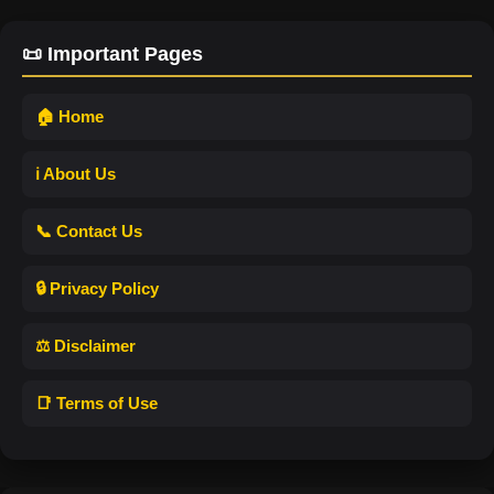
📜 Important Pages
🏠 Home
ℹ️ About Us
📞 Contact Us
🔒 Privacy Policy
⚖️ Disclaimer
📑 Terms of Use