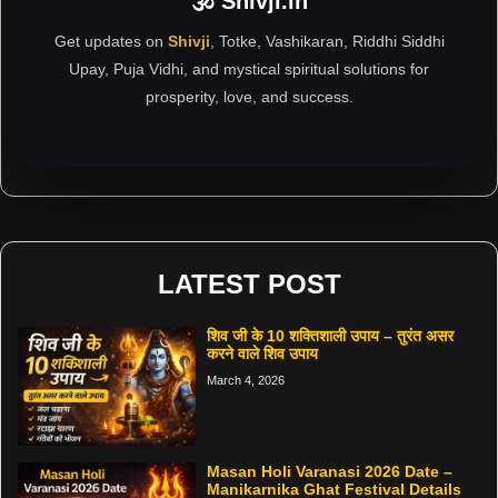
🕉 Shivji.in
Get updates on
Shivji
, Totke, Vashikaran, Riddhi Siddhi
Upay, Puja Vidhi, and mystical spiritual solutions for
prosperity, love, and success.
LATEST POST
शिव जी के 10 शक्तिशाली उपाय – तुरंत असर
करने वाले शिव उपाय
March 4, 2026
Masan Holi Varanasi 2026 Date –
Manikarnika Ghat Festival Details