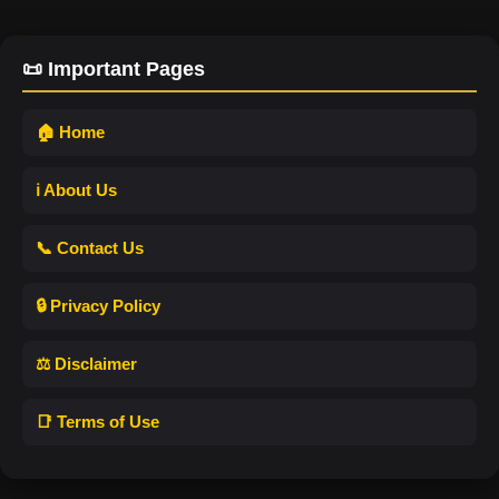
📜 Important Pages
🏠 Home
ℹ️ About Us
📞 Contact Us
🔒 Privacy Policy
⚖️ Disclaimer
📑 Terms of Use