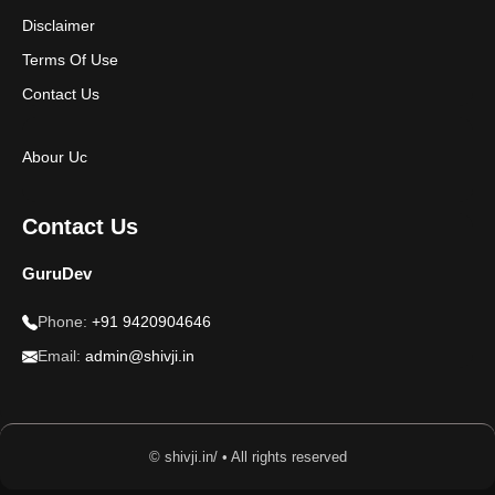
Disclaimer
Terms Of Use
Contact Us
Abour Uc
Contact Us
GuruDev
Phone:
+91 9420904646
Email:
admin@shivji.in
© shivji.in/ • All rights reserved