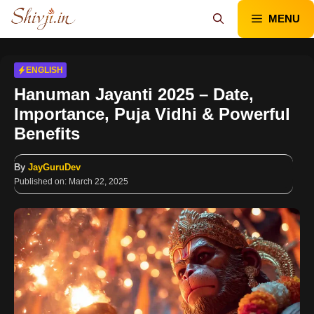
Skip
MENU
to
content
ENGLISH
Hanuman Jayanti 2025 – Date,
Importance, Puja Vidhi & Powerful
Benefits
By
JayGuruDev
Published on:
March 22, 2025