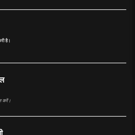
री है।
ाल
 करें।
ी