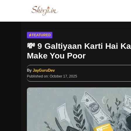
Skip
to
content
FEATURED
💸 9 Galtiyaan Karti Hai 
Make You Poor
By
JayGuruDev
Published on:
October 17, 2025