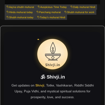
Aaj ka shubh muhurat
Auspicious Time Today
Daily muhurat Hindi
Hindu muhurat today
Panchang muhurat
Shubh muhurat for work
Shubh muhurat today
Today’s muhurat Hindi
🕉 Shivji.in
Get updates on
Shivji
, Totke, Vashikaran, Riddhi Siddhi
Upay, Puja Vidhi, and mystical spiritual solutions for
prosperity, love, and success.