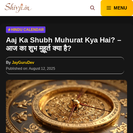
Skip
MENU
to
content
HINDU CALENDAR
Aaj Ka Shubh Muhurat Kya Hai? –
आज का शुभ मुहूर्त क्या है?
By
JayGuruDev
Published on:
August 12, 2025