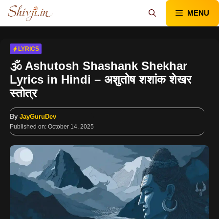
Skip
MENU
to
content
LYRICS
🕉️ Ashutosh Shashank Shekhar
Lyrics in Hindi – अशुतोष शशांक शेखर
स्तोत्र
By
JayGuruDev
Published on:
October 14, 2025