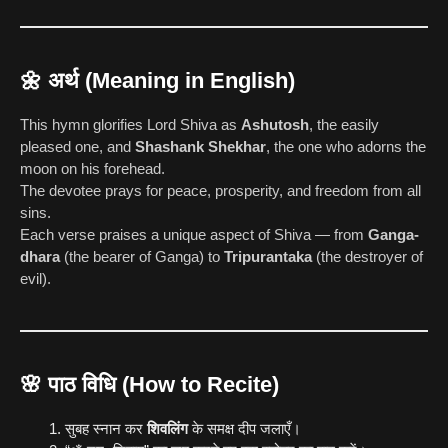
🌼 अर्थ (Meaning in English)
This hymn glorifies Lord Shiva as
Ashutosh
, the easily
pleased one, and
Shashank Shekhar
, the one who adorns the
moon on his forehead.
The devotee prays for peace, prosperity, and freedom from all
sins.
Each verse praises a unique aspect of Shiva — from
Ganga-
dhara
(the bearer of Ganga) to
Tripurantaka
(the destroyer of
evil).
🌸 पाठ विधि (How to Recite)
सुबह स्नान कर
शिवलिंग
के समक्ष दीप जलाएँ।