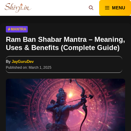
Skip
MENU
to
content
MANTRA
Ram Ban Shabar Mantra – Meaning,
Uses & Benefits (Complete Guide)
By
JayGuruDev
Published on:
March 1, 2025