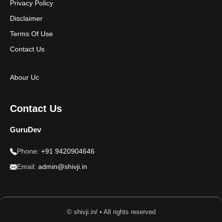
Privacy Policy
Disclaimer
Terms Of Use
Contact Us
Abour Uc
Contact Us
GuruDev
Phone:
+91 9420904646
Email:
admin@shivji.in
© shivji.in/ • All rights reserved