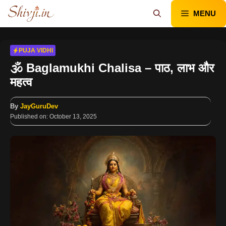
Skip
MENU
to
content
PUJA VIDHI
🕉️ Baglamukhi Chalisa – पाठ, लाभ और
महत्व
By
JayGuruDev
Published on:
October 13, 2025