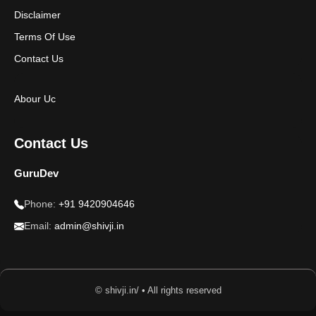
Disclaimer
Terms Of Use
Contact Us
Abour Uc
Contact Us
GuruDev
Phone:
+91 9420904646
Email:
admin@shivji.in
© shivji.in/ • All rights reserved