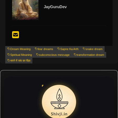
JayGuruDev
Dream Meaning
fear dreams
Sapne Ka Arth
snake dream
Spiritual Meaning
subconscious message
transformation dream
सपने में सांप का पीछा