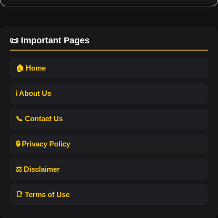
📜 Important Pages
🏠 Home
ℹ️ About Us
📞 Contact Us
🔒 Privacy Policy
⚖️ Disclaimer
📑 Terms of Use