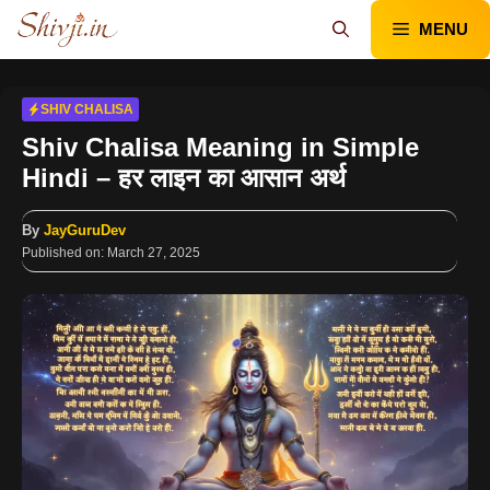
Skip
MENU
to
content
SHIV CHALISA
Shiv Chalisa Meaning in Simple
Hindi – हर लाइन का आसान अर्थ
By
JayGuruDev
Published on:
March 27, 2025