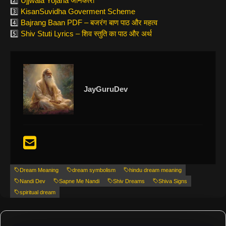
2️⃣
Ujjwala Yojana जानकारी
3️⃣
KisanSuvidha Goverment Scheme
4️⃣
Bajrang Baan PDF – बजरंग बाण पाठ और महत्व
5️⃣
Shiv Stuti Lyrics – शिव स्तुति का पाठ और अर्थ
JayGuruDev
Dream Meaning
dream symbolism
hindu dream meaning
Nandi Dev
Sapne Me Nandi
Shiv Dreams
Shiva Signs
spiritual dream