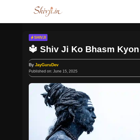
Skip
to
content
SHIVJI
🔱 Shiv Ji Ko Bhasm Kyon Pri
By
JayGuruDev
Published on:
June 15, 2025