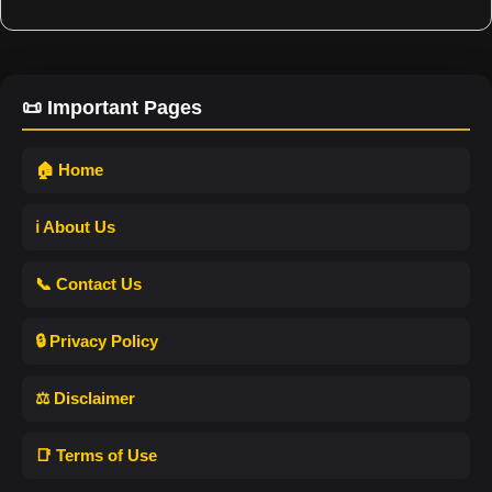
📜 Important Pages
🏠 Home
ℹ️ About Us
📞 Contact Us
🔒 Privacy Policy
⚖️ Disclaimer
📑 Terms of Use