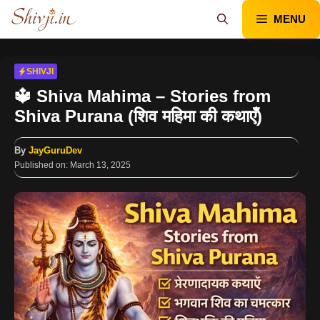
Skip
MENU
to
content
SHIVJI
🔱 Shiva Mahima – Stories from
Shiva Purana (शिव महिमा की कथाएँ)
By
JayGuruDev
Published on:
March 13, 2025