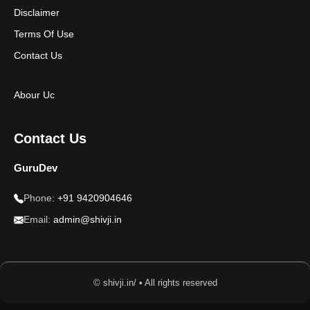
Disclaimer
Terms Of Use
Contact Us
Abour Uc
Contact Us
GuruDev
Phone:
+91 9420904646
Email:
admin@shivji.in
© shivji.in/ • All rights reserved