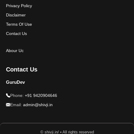
Privacy Policy
Disclaimer
Terms Of Use
Contact Us
Abour Uc
Contact Us
GuruDev
Phone:
+91 9420904646
Email:
admin@shivji.in
© shivji.in/ • All rights reserved