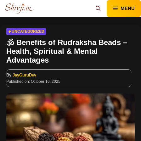
Skip
MENU
to
content
UNCATEGORIZED
🕉️ Benefits of Rudraksha Beads –
Health, Spiritual & Mental
Advantages
By
JayGuruDev
Published on:
October 16, 2025