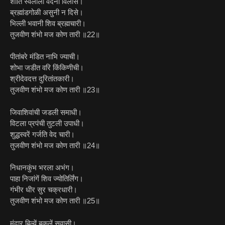
शांति स्वलीला वदनीं विलासे।
ब्रह्मांडगोळी असुनी न दिसे।
भिल्ली भवानी शिव ब्रह्मचारी।
तुजवीण शंभो मज कोण तारी ॥22॥
पीतांबरे मंडित नाभि ज्याची।
शोभा जडीत वरि किंकिणीची।
श्रीदेवदत्त दुरितांतकारी।
तुजवीण शंभो मज कोण तारी ॥23॥
जिवाशिवांची जडली समाधी।
विटला प्रपंची तुटली उपाधी।
शुद्धस्वरें गर्जति वेद चारी।
तुजवीण शंभो मज कोण तारी ॥24॥
निधानकुंभ भरला अभंग।
पाहा निजांगें शिव ज्योतिर्लिंग।
गंभीर धीर सुर चक्रधारी।
तुजवीण शंभो मज कोण तारी ॥25॥
मंदार बिल्वें बकुलें सुवासी।