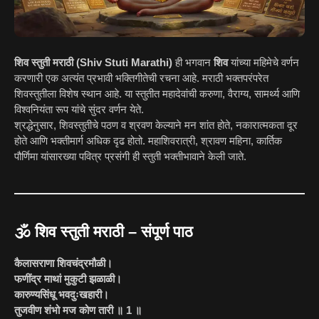
शिव स्तुती मराठी (Shiv Stuti Marathi)
ही भगवान
शिव
यांच्या महिमेचे वर्णन
करणारी एक अत्यंत प्रभावी भक्तिगीतेची रचना आहे. मराठी भक्तपरंपरेत
शिवस्तुतीला विशेष स्थान आहे. या स्तुतीत महादेवांची करुणा, वैराग्य, सामर्थ्य आणि
विश्वनियंता रूप यांचे सुंदर वर्णन येते.
श्रद्धेनुसार, शिवस्तुतीचे पठण व श्रवण केल्याने मन शांत होते, नकारात्मकता दूर
होते आणि भक्तीमार्ग अधिक दृढ होतो. महाशिवरात्री, श्रावण महिना, कार्तिक
पौर्णिमा यांसारख्या पवित्र प्रसंगी ही स्तुती भक्तीभावाने केली जाते.
🕉️ शिव स्तुती मराठी – संपूर्ण पाठ
कैलासराणा शिवचंद्रमौळी।
फणींद्र माथां मुकुटी झळाळी।
कारुण्यसिंधू भवदुःखहारी।
तुजवीण शंभो मज कोण तारी ॥ 1 ॥