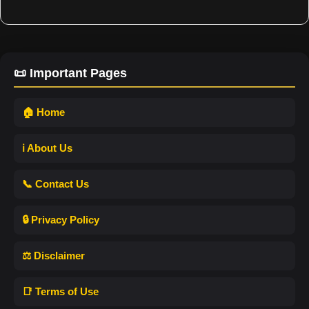
📜 Important Pages
🏠 Home
ℹ️ About Us
📞 Contact Us
🔒 Privacy Policy
⚖️ Disclaimer
📑 Terms of Use