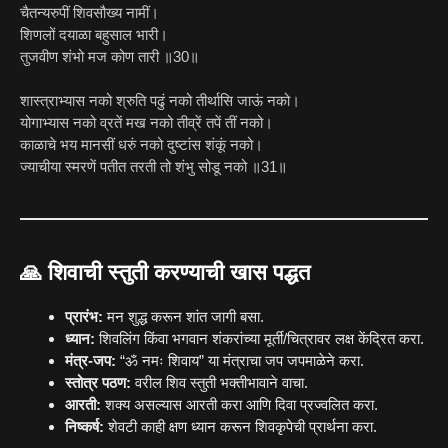
चैतन्यरुपीं शिवसौख्य नामीं।
शिणलों दयाळा बहुसाल भारी।
तुजवीण शंभो मज कोण तारी ॥30॥
शास्त्राभ्यास नको श्रुति पढुं नको तीर्थासि जाऊं नको।
योगाभ्यास नको व्रतें मख नको तीव्रें तपें तीं नको।
काळाचे भय मानसीं धरुं नको दुष्टांस शंकूं नको।
ज्याचीया स्मरणें पतीत तरती तो शंभु सोडू नको ॥31॥
🙏 शिवाची स्तुती करण्याची खास पद्धत
प्रारंभ:
मन शुद्ध करून शांत जागी बसा.
ध्यान:
शिवलिंग किंवा भगवान शंकरांच्या मूर्ती/चित्रावर लक्ष केंद्रित करा.
मंत्र-जप:
“ॐ नमः शिवाय” या मंत्राचा जप जपमाळेने करा.
स्तोत्र पठण:
वरील शिव स्तुती भक्तीभावाने वाचा.
आरती:
शक्य असल्यास आरती करा आणि दिवा प्रज्वलित करा.
निष्कर्ष:
शेवटी काही क्षण ध्यान करून शिवकृपेची प्रार्थना करा.