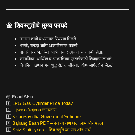
🌼 शिवस्तुतीचे मुख्य फायदे
मनाला शांती व ध्यानात स्थिरता मिळते.
भक्ती, श्रद्धा आणि आत्मविश्वास वाढतो.
मानसिक ताण, चिंता आणि नकारात्मक विचार कमी होतात.
सामाजिक, आर्थिक व आध्यात्मिक प्रगतीसाठी शिवकृपा लाभते.
नियमित पठणाने मन शुद्ध होते व जीवनात योग्य मार्गदर्शन मिळते.
📖
Read Also
1️⃣
LPG Gas Cylinder Price Today
2️⃣
Ujjwala Yojana जानकारी
3️⃣
KisanSuvidha Goverment Scheme
4️⃣
Bajrang Baan PDF – बजरंग बाण पाठ, लाभ और महत्व
5️⃣
Shiv Stuti Lyrics – शिव स्तुति का पाठ और अर्थ