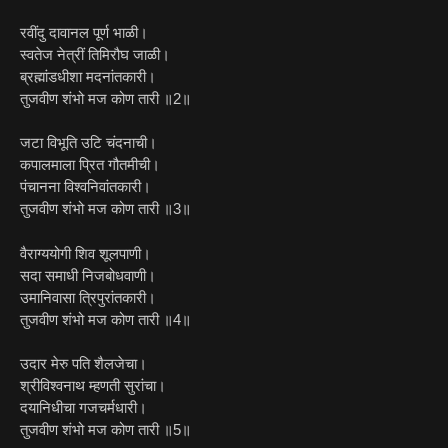
रवींदु दावानल पूर्ण भाळी।
स्वतेज नेत्रीं तिमिरौघ जाळी।
ब्रह्मांडधीशा मदनांतकारी।
तुजवीण शंभो मज कोण तारी ॥2॥
जटा विभूति उटि चंदनाची।
कपालमाला प्रित गौतमीची।
पंचानना विश्वनिवांतकारी।
तुजवीण शंभो मज कोण तारी ॥3॥
वैराग्ययोगी शिव शूलपाणी।
सदा समाधी निजबोधवाणी।
उमानिवासा त्रिपुरांतकारी।
तुजवीण शंभो मज कोण तारी ॥4॥
उदार मेरु पति शैलजेचा।
श्रीविश्वनाथ म्हणती सुरांचा।
दयानिधीचा गजचर्मधारी।
तुजवीण शंभो मज कोण तारी ॥5॥