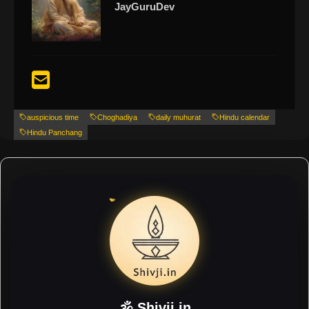
JayGuruDev
auspicious time
Choghadiya
daily muhurat
Hindu calendar
Hindu Panchang
🕉 Shivji.in