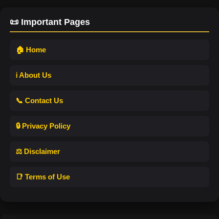
📜 Important Pages
🏠 Home
ℹ️ About Us
📞 Contact Us
🔒 Privacy Policy
⚖️ Disclaimer
📑 Terms of Use