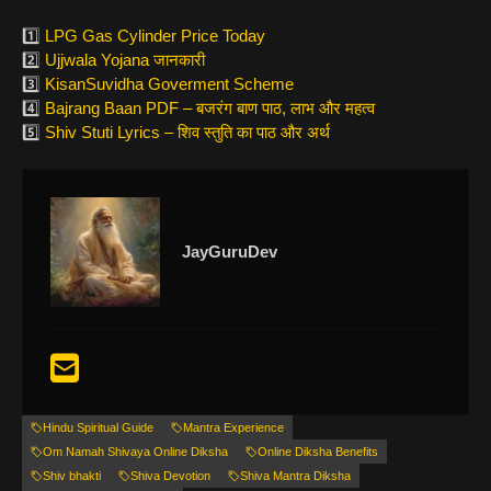
1️⃣
LPG Gas Cylinder Price Today
2️⃣
Ujjwala Yojana जानकारी
3️⃣
KisanSuvidha Goverment Scheme
4️⃣
Bajrang Baan PDF – बजरंग बाण पाठ, लाभ और महत्व
5️⃣
Shiv Stuti Lyrics – शिव स्तुति का पाठ और अर्थ
JayGuruDev
Hindu Spiritual Guide
Mantra Experience
Om Namah Shivaya Online Diksha
Online Diksha Benefits
Shiv bhakti
Shiva Devotion
Shiva Mantra Diksha