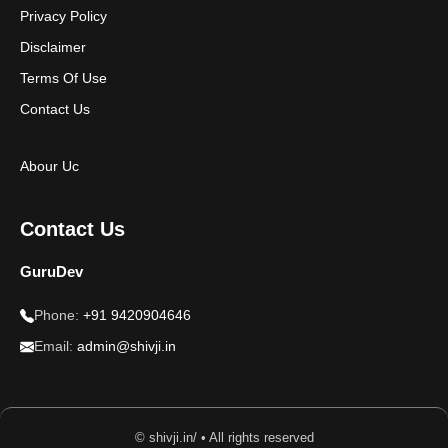
Privacy Policy
Disclaimer
Terms Of Use
Contact Us
Abour Uc
Contact Us
GuruDev
Phone:
+91 9420904646
Email:
admin@shivji.in
© shivji.in/ • All rights reserved