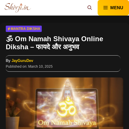
Skip
MENU
to
content
MANTRA DIKSHA
🕉️ Om Namah Shivaya Online
Diksha – फायदे और अनुभव
By
JayGuruDev
Published on:
March 10, 2025