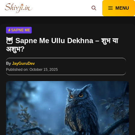
Skip
MENU
to
content
SAPNE ME
🦉 Sapne Me Ullu Dekhna – शुभ या
अशुभ?
By
JayGuruDev
Published on:
October 15, 2025