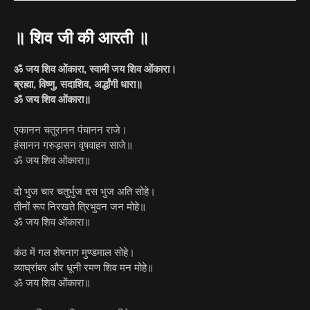
॥ शिव जी की आरती ॥
ॐ जय शिव ओंकारा, स्वामी जय शिव ओंकारा।
ब्रह्मा, विष्णु, सदाशिव, अर्द्धांगी धारा॥
ॐ जय शिव ओंकारा॥
एकानन चतुरानन पंचानन राजे।
हंसानन गरुड़ासन वृषवाहन साजे॥
ॐ जय शिव ओंकारा॥
दो भुज चार चतुर्भुज दस भुज अति सोहे।
तीनों रूप निरखते त्रिभुवन जन मोहे॥
ॐ जय शिव ओंकारा॥
कंठ में गल शेषनाग मुण्डमाल सोहे।
व्याघ्रांबर और धूनी रमण शिव मन मोहे॥
ॐ जय शिव ओंकारा॥