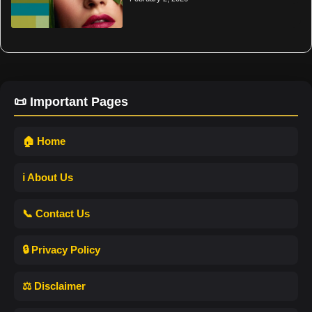
📜 Important Pages
🏠 Home
ℹ️ About Us
📞 Contact Us
🔒 Privacy Policy
⚖️ Disclaimer