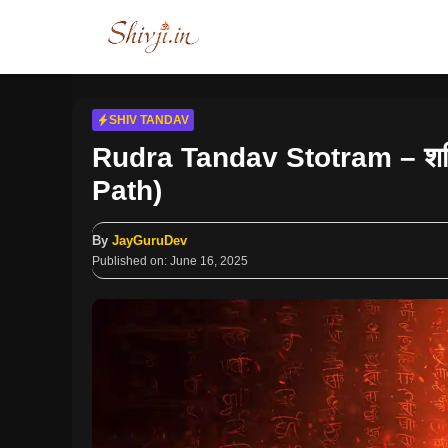
Skip
to
content
SHIV TANDAV
Rudra Tandav Stotram – शक्ति
Path)
By
JayGuruDev
Published on:
June 16, 2025