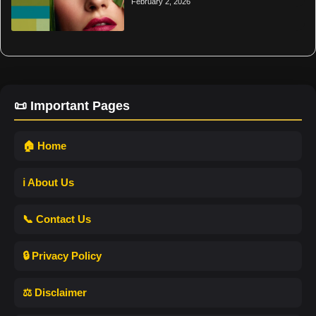
February 2, 2026
📜 Important Pages
🏠 Home
ℹ️ About Us
📞 Contact Us
🔒 Privacy Policy
⚖️ Disclaimer