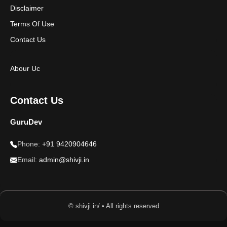
Disclaimer
Terms Of Use
Contact Us
Abour Uc
Contact Us
GuruDev
Phone:
+91 9420904646
Email:
admin@shivji.in
© shivji.in/ • All rights reserved