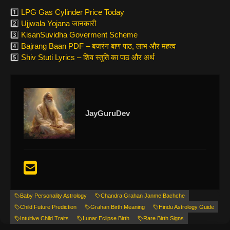
1️⃣
LPG Gas Cylinder Price Today
2️⃣
Ujjwala Yojana जानकारी
3️⃣
KisanSuvidha Goverment Scheme
4️⃣
Bajrang Baan PDF – बजरंग बाण पाठ, लाभ और महत्व
5️⃣
Shiv Stuti Lyrics – शिव स्तुति का पाठ और अर्थ
JayGuruDev
Baby Personality Astrology
Chandra Grahan Janme Bachche
Child Future Prediction
Grahan Birth Meaning
Hindu Astrology Guide
Intuitive Child Traits
Lunar Eclipse Birth
Rare Birth Signs