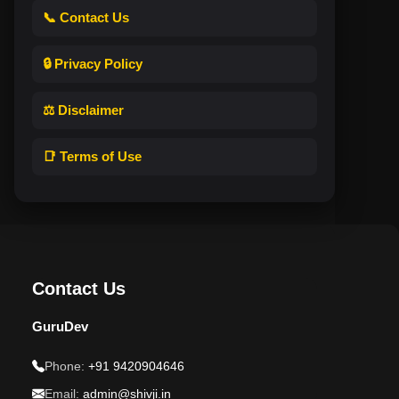
📞 Contact Us
🔒 Privacy Policy
⚖️ Disclaimer
📑 Terms of Use
Contact Us
GuruDev
Phone:
+91 9420904646
Email:
admin@shivji.in