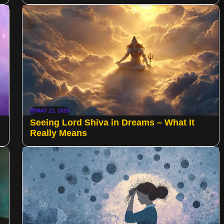
MAY 21, 2025
Seeing Lord Shiva in Dreams – What It
Really Means