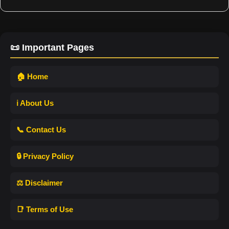
📜 Important Pages
🏠 Home
ℹ️ About Us
📞 Contact Us
🔒 Privacy Policy
⚖️ Disclaimer
📑 Terms of Use