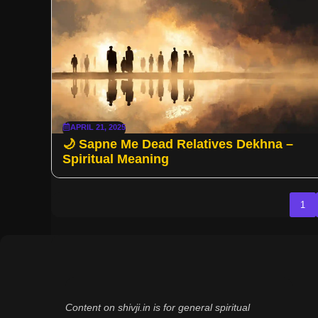
APRIL 21, 2025
🌙 Sapne Me Dead Relatives Dekhna –
Spiritual Meaning
1
Content on shivji.in is for general spiritual