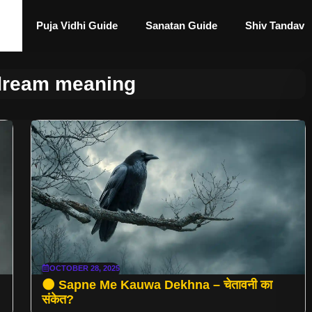
Puja Vidhi Guide
Sanatan Guide
Shiv Tandav
 dream meaning
OCTOBER 28, 2025
🌑 Sapne Me Kauwa Dekhna – चेतावनी का
संकेत?