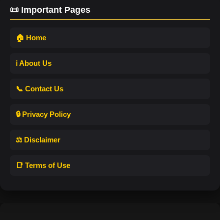
📜 Important Pages
🏠 Home
ℹ️ About Us
📞 Contact Us
🔒 Privacy Policy
⚖️ Disclaimer
📑 Terms of Use