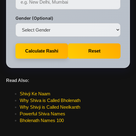
Gender (Optional)
Calculate Rashi
Reset
Read Also:
Shivji Ke Naam
Why Shiva is Called Bholenath
Why Shivji is Called Neelkanth
Powerful Shiva Names
Bholenath Names 100