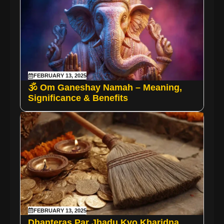
FEBRUARY 13, 2025
🕉️ Om Ganeshay Namah – Meaning,
Significance & Benefits
FEBRUARY 13, 2025
Dhanteras Par Jhadu Kyo Kharidna