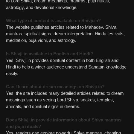
to Lord Shiva, dream meanings, mantras, puja rituals,
astrology, and devotional knowledge.
What type of content is available on Shivji.in?
The website publishes articles related to Mahadev, Shiva
mantras, spiritual signs, dream interpretation, Hindu festivals,
meditation, puja vidhi, and astrology.
Is Shivji.in available in English and Hindi?
Yes, Shivji.in provides spiritual content in both English and
Hindi to help a wider audience understand Sanatan knowledge
easily.
Can I learn about dream meanings on Shivji.in?
Yes, the site includes many detailed articles related to dream
meanings such as seeing Lord Shiva, snakes, temples,
animals, and spiritual signs in dreams.
Does Shivji.in provide information about Shiva mantras
and puja rituals?
Yes, readers can explore powerful Shiva mantras, chanting