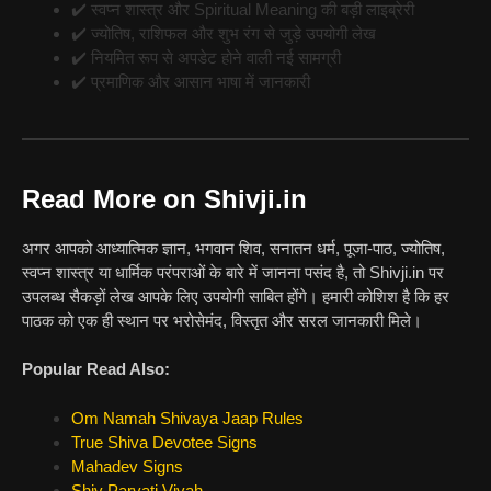
✔️ स्वप्न शास्त्र और Spiritual Meaning की बड़ी लाइब्रेरी
✔️ ज्योतिष, राशिफल और शुभ रंग से जुड़े उपयोगी लेख
✔️ नियमित रूप से अपडेट होने वाली नई सामग्री
✔️ प्रमाणिक और आसान भाषा में जानकारी
Read More on Shivji.in
अगर आपको आध्यात्मिक ज्ञान, भगवान शिव, सनातन धर्म, पूजा-पाठ, ज्योतिष,
स्वप्न शास्त्र या धार्मिक परंपराओं के बारे में जानना पसंद है, तो Shivji.in पर
उपलब्ध सैकड़ों लेख आपके लिए उपयोगी साबित होंगे। हमारी कोशिश है कि हर
पाठक को एक ही स्थान पर भरोसेमंद, विस्तृत और सरल जानकारी मिले।
Popular Read Also:
Om Namah Shivaya Jaap Rules
True Shiva Devotee Signs
Mahadev Signs
Shiv Parvati Vivah